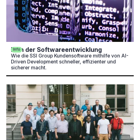
KI in der Software­­entwicklung
Info
Wie die SSI Group Kundensoftware mithilfe von AI-
Driven Development schneller, effizienter und
sicherer macht.