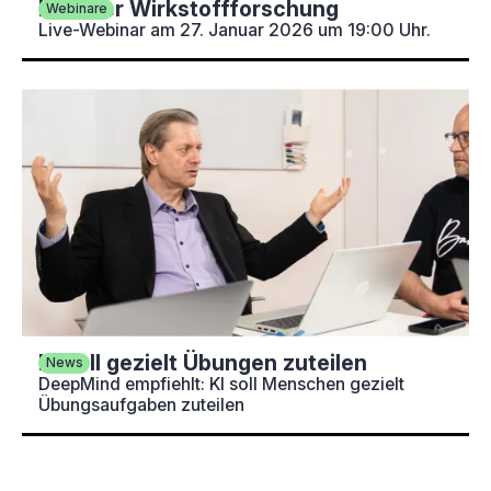
KI in der Wirkstoffforschung
Webinare
Live-Webinar am 27. Januar 2026 um 19:00 Uhr.
KI soll gezielt Übungen zuteilen
News
DeepMind empfiehlt: KI soll Menschen gezielt
Übungsaufgaben zuteilen