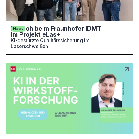
Besuch beim Fraunhofer IDMT
News
im Projekt eLas+
KI-gestützte Qualitätssicherung im
Laserschweißen