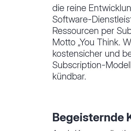
die reine Entwicklun
Software-Dienstlei
Ressourcen per Sub
Motto „You Think. W
kostensicher und b
Subscription-Modell
kündbar.
Begeisternde