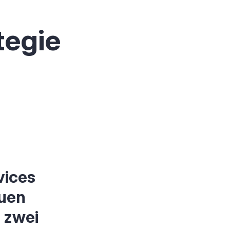
tegie
vices
euen
 zwei