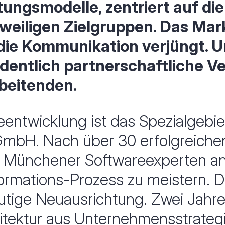
ungsmodelle, zentriert auf die
eweiligen Zielgruppen. Das Mar
die Kommunikation verjüngt. 
dentlich partnerschaftliche Ve
beitenden.
eentwicklung ist das Spezialgebie
GmbH. Nach über 30 erfolgreich
e Münchener Softwareexperten an 
ormations-Prozess zu meistern. D
mutige Neuausrichtung. Zwei Jahr
hitektur aus Unternehmensstrategi